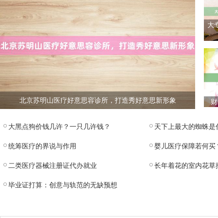
大
北京苏明山医疗好意思容诊所，打造秀好意思新形象
财
大黑点狗价钱几许？一只几许钱？
天下上最大的蜘蛛是
统筹医疗的界说与作用
婴儿医疗保障若何买
二类医疗器械注册证代办就业
长年着花的室内花草
毕业证打算：创意与轨范的无缺预想