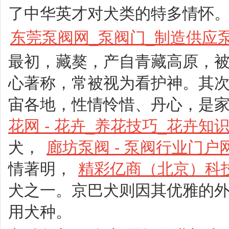
了中华英才对犬类的特多情怀
东莞泵阀网_泵阀门_制造供应
最初，藏獒，产自青藏高原，被
心著称，常被视为看护神。其
宙各地，性情怜惜、丹心，是
花网 - 花卉_养花技巧_花卉
犬，
廊坊泵阀 - 泵阀行业门户
情著明，
精彩亿商（北京）科
犬之一。京巴犬则因其优雅的
用犬种。