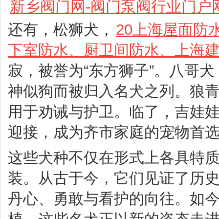
新乡阀门网-阀门泵阀行业门户
还有，松狮犬，
20上海屋面防
下室防水、厨卫间防水、上海
寂，被誉为“东方狮子”。八哥
神似狗而被归入名犬之列。狼
用于劝诫与护卫。临了，吉娃
迎接，成为齐市家庭的宠物首
这些犬种不仅在形式上各具特
装。从古于今，它们见证了历
丹心、勇敢与看护的向往。如